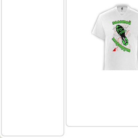
© Николай Касаткин / info @ kasatik.ru